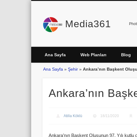
Media361
Phot
Ana Sayfa
Web Planları
Blog
Ana Sayfa
»
Şehir
»
Ankara’nın Başkent Oluşu
Ankara’nın Başke
Atilla Köklü
18/11/2020
Ankara’nın Başkent Oluşunun 97. Yılı kutlu 