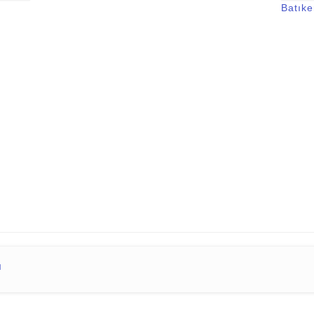
Batıke
ü