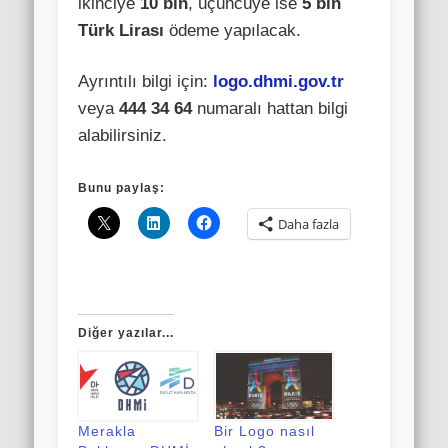
ikinciye
10 bin
, üçüncüye ise
5 bin
Türk Lirası
ödeme yapılacak.
Ayrıntılı bilgi için:
logo.dhmi.gov.tr
veya
444 34 64
numaralı hattan bilgi
alabilirsiniz.
Bunu paylaş:
Daha fazla
Diğer yazılar...
Merakla
Bir Logo nasıl