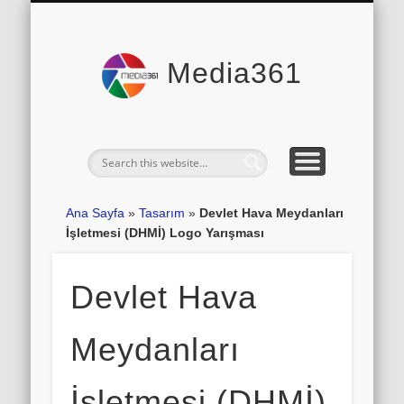
Web Planları
Ana Sayfa
İletişim
Blog
Media361
Ana Sayfa
»
Tasarım
»
Devlet Hava Meydanları
İşletmesi (DHMİ) Logo Yarışması
Devlet Hava
Meydanları
İşletmesi (DHMİ)