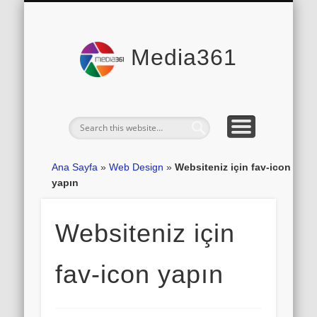
Web Planları
Ana Sayfa
İletişim
Blog
Media361
Ana Sayfa
»
Web Design
»
Websiteniz için fav-icon
yapın
Websiteniz için
fav-icon yapın